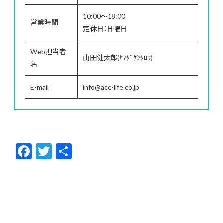
10:00～18:00
営業時間
定休日：日曜日
Web担当者
山田健太郎(ﾔﾏﾀﾞｹﾝﾀﾛｳ)
名
E-mail
info@ace-life.co.jp
F
T
共
ac
w
有
e
itt
b
er
o