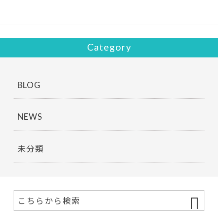
o
k
Category
BLOG
NEWS
未分類