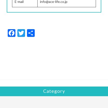
E-mail
info@ace-life.co.jp
F
T
共
ac
w
有
e
itt
b
er
o
o
k
Category