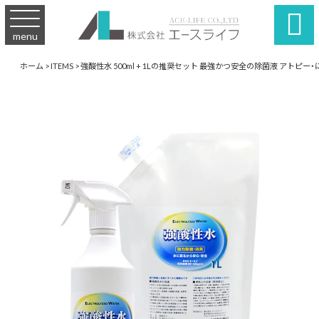

menu
ホーム
>
ITEMS
>
強酸性水 500ml + 1Lの推奨セット 最強かつ安全の除菌液 アト