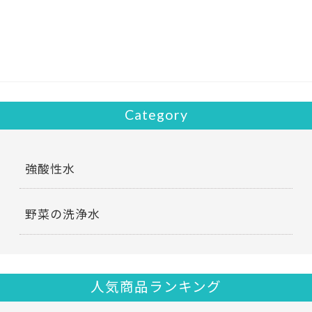
b
er
o
o
k
Category
強酸性水
野菜の洗浄水
人気商品ランキング