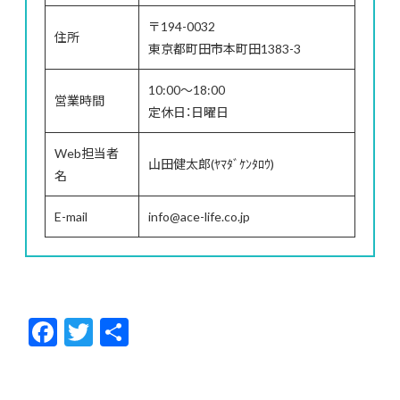
〒194-0032
住所
東京都町田市本町田1383-3
10:00～18:00
営業時間
定休日：日曜日
Web担当者
山田健太郎(ﾔﾏﾀﾞｹﾝﾀﾛｳ)
名
E-mail
info@ace-life.co.jp
F
T
共
ac
w
有
e
itt