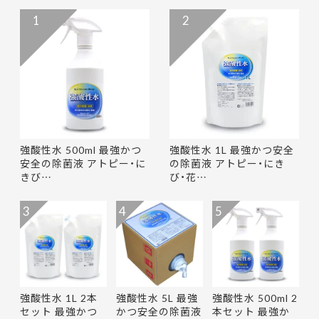
1
2
強酸性水 500ml 最強かつ
強酸性水 1L 最強かつ安全
安全の除菌液 アトピー・に
の除菌液 アトピー・にき
きび…
び・花…
3
4
5
強酸性水 1L 2本
強酸性水 5L 最強
強酸性水 500ml 2
セット 最強かつ
かつ安全の除菌液
本セット 最強か