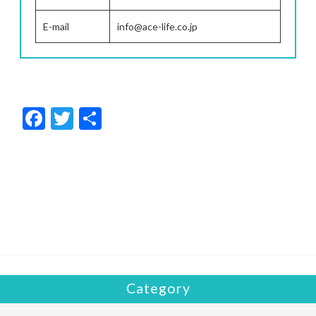
E-mail
info@ace-life.co.jp
F
T
共
ac
w
有
e
itt
b
er
o
o
k
Category