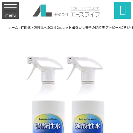

menu
ホーム
>
ITEMS
>
強酸性水 500ml 2本セット 最強かつ安全の除菌液 アトピー・にきび