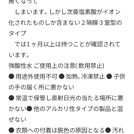
無くなって
しまいます。しかし次亜塩素酸がイオン
化されたものしか含まない２隔膜３室型の
タイプ
では1 ヶ月以上は持つことが確認されて
います。
強酸性水 ご使用上の注意( 飲用禁止)
● 用途外使用不可 ● 加熱、冷凍禁止 ● 子供
の手の届く所に置かない
● 常温で保管し直射日光の当たる場所に置
かない● 他のアルカリ性タイプの製品と混
ぜない
● 衣類への付着は脱色の原因となる● 汚れ