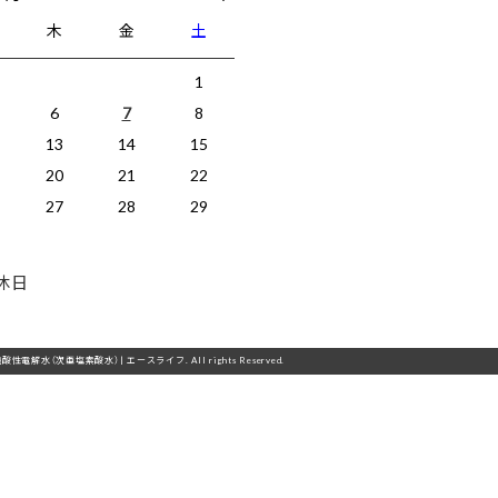
木
金
土
1
6
7
8
13
14
15
20
21
22
27
28
29
休日
の強酸性電解水（次亜塩素酸水）| エースライフ. All rights Reserved.