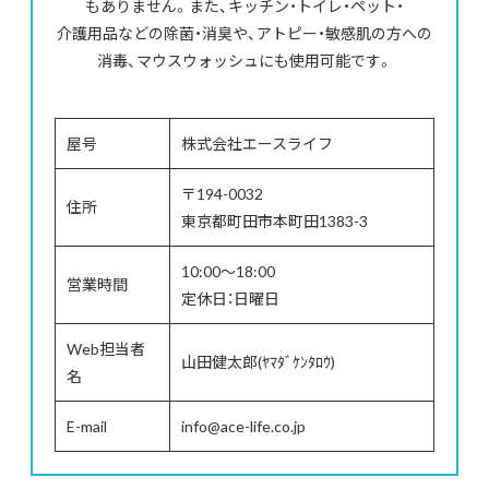
もありません。また、キッチン・トイレ・ペット・
介護用品などの除菌・消臭や、アトピー・敏感肌の方への
消毒、マウスウォッシュにも使用可能です。
屋号
株式会社エースライフ
〒194-0032
住所
東京都町田市本町田1383-3
10:00～18:00
営業時間
定休日：日曜日
Web担当者
山田健太郎(ﾔﾏﾀﾞｹﾝﾀﾛｳ)
名
E-mail
info@ace-life.co.jp