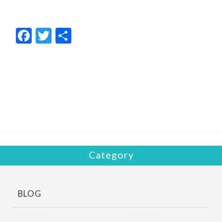
F
T
共
ac
w
有
e
itt
b
er
o
o
k
Category
BLOG